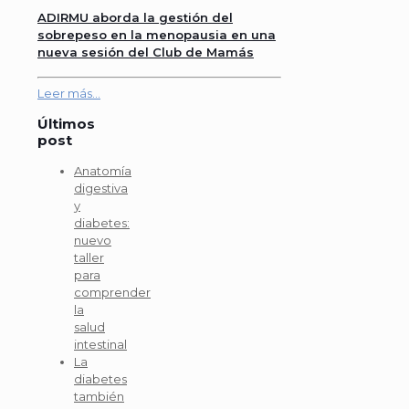
ADIRMU aborda la gestión del
sobrepeso en la menopausia en una
nueva sesión del Club de Mamás
Leer más...
Últimos
post
Anatomía
digestiva
y
diabetes:
nuevo
taller
para
comprender
la
salud
intestinal
La
diabetes
también