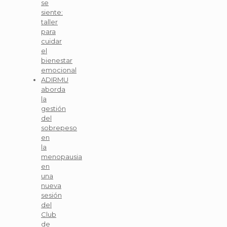
se
siente:
taller
para
cuidar
el
bienestar
emocional
ADIRMU
aborda
la
gestión
del
sobrepeso
en
la
menopausia
en
una
nueva
sesión
del
Club
de