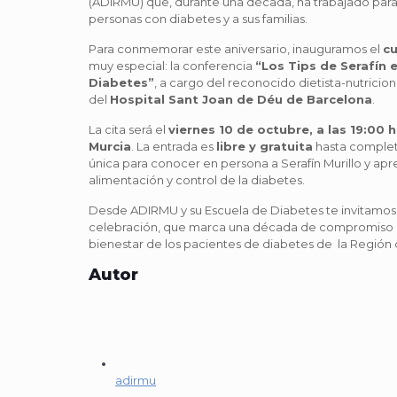
(ADIRMU) que, durante una década, ha trabajado para
personas con diabetes y a sus familias.
Para conmemorar este aniversario, inauguramos el
c
muy especial: la conferencia
“Los Tips de Serafín 
Diabetes”
, a cargo del reconocido dietista-nutricion
del
Hospital Sant Joan de Déu de Barcelona
.
La cita será el
viernes 10 de octubre, a las 19:00 
Murcia
. La entrada es
libre y gratuita
hasta complet
única para conocer en persona a Serafín Murillo y ap
alimentación y control de la diabetes.
Desde ADIRMU y su Escuela de Diabetes te invitamos 
celebración, que marca una década de compromiso con
bienestar de los pacientes de diabetes de la Región 
Autor
adirmu