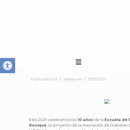
Abrir barra de herramienta
Menú
Publicado por
adirmu
en
12/10/2025
Este 2025 celebramos los
10 años
de la
Escuela de 
Rosique
, un proyecto de la Asociación de Diabetes 