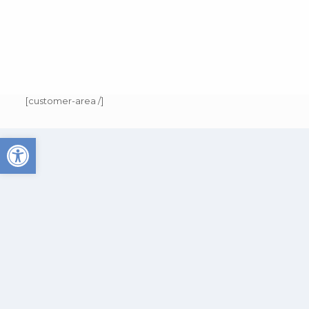
[customer-area /]
Abrir barra de herramienta