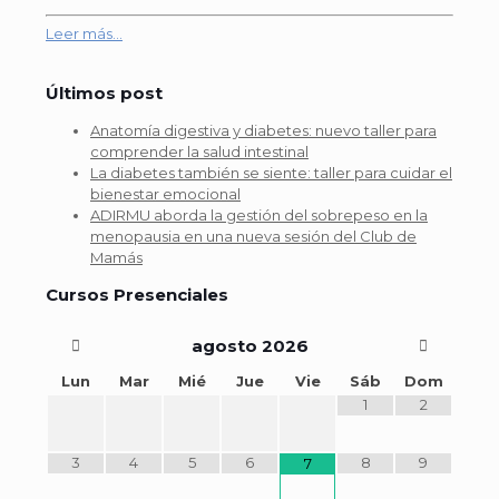
Leer más...
Últimos post
Anatomía digestiva y diabetes: nuevo taller para
comprender la salud intestinal
La diabetes también se siente: taller para cuidar el
bienestar emocional
ADIRMU aborda la gestión del sobrepeso en la
menopausia en una nueva sesión del Club de
Mamás
Cursos Presenciales
agosto
2026
Lun
Mar
Mié
Jue
Vie
Sáb
Dom
1
2
3
4
5
6
8
9
7