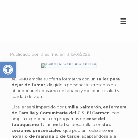
Publicado por
adirmu
en
15/01/2026
Abrir barra de herramienta
ADIRMU amplía su oferta formativa con un
taller para
dejar de fumar
, dirigido a personas interesadas en
abandonar el consumo de tabaco y mejorar su salud y
calidad de vida.
El taller será impartido por
Emilia Salmerón
,
enfermera
de Familia y Comunitaria del C.S. El Carmen
, con
amplia experiencia en programas de
cese del
tabaquismo
. La actividad se desarrollará en
dos
sesiones presenciales
, que podrán realizarse
en
horario de mañana o de tarde
, adaptándose a la