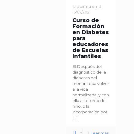
adirmu
en
15/07/2021
Curso de
Formación
en Diabetes
para
educadores
de Escuelas
Infantiles
📅 Después del
diagnóstico de la
diabetes del
menor, toca volver
a la vida
normalizada, y con
ella al retorno del
niño, o la
incorporación por
[…]
0
Leer más...