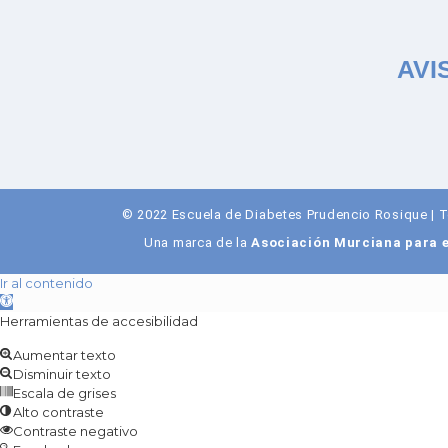
AVI
© 2022 Escuela de Diabetes Prudencio Rosique | 
Una marca de la
Asociación Murciana para e
Ir al contenido
Abrir barra de herramientas
Herramientas de accesibilidad
Aumentar texto
Disminuir texto
Escala de grises
Alto contraste
Contraste negativo